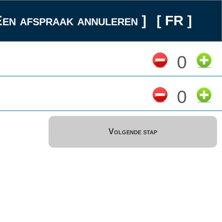
Een afspraak annuleren ]
[ FR ]
0
0
Volgende stap